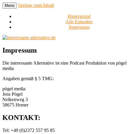
Springe zum Inhalt
Menü
Just another WordPress site
interessante-alternative.de
Hintergrund
Alle Episoden
Impressum
Impressum
Die interessante Alternative ist eine Podcast Produktion von pögel
media
Angaben gemäß § 5 TMG:
pögel media
Jens Pögel
Nelkenweg 3
58675 Hemer
KONTAKT:
Tel: +49 (0)2372 557 95 85